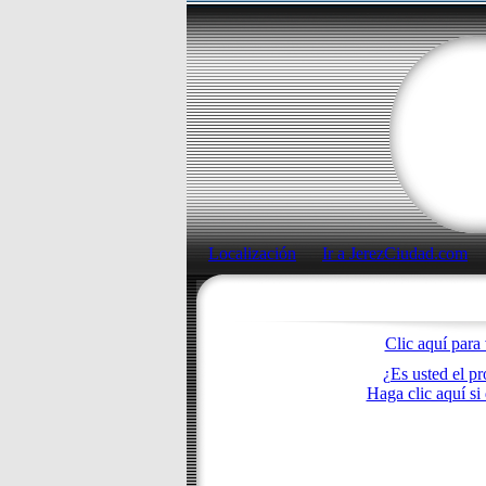
Localización
Ir a JerezCiudad.com