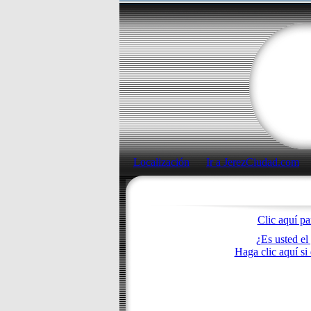
Localización
Ir a JerezCiudad.com