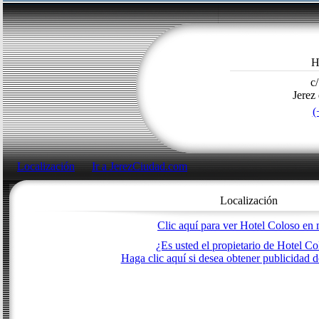
H
c
Jerez
(
Localización
Ir a JerezCiudad.com