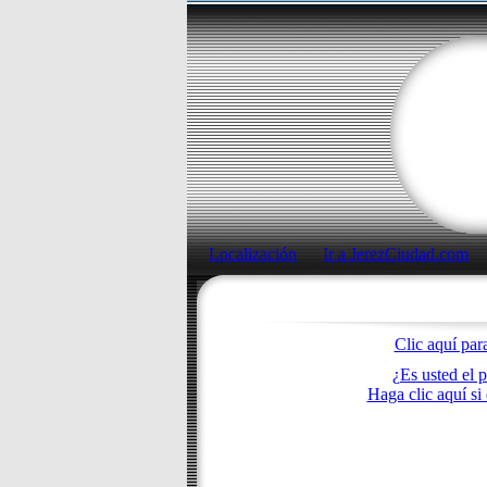
Localización
Ir a JerezCiudad.com