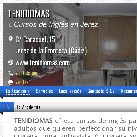
TENIDIOMAS
Cursos de Inglés en Jerez
C/ Caracuel, 15
Jerez de la Frontera (Cádiz)
www.tenidiomas.com
Ver teléfono
Ver fax
La Academia
Servicios
Localización
Contacto & CV
Recome
La Academia
TENIDIOMAS
ofrece cursos de inglés pa
adultos que quieren perfeccionar su niv
preparar una entrevista ó prepararse