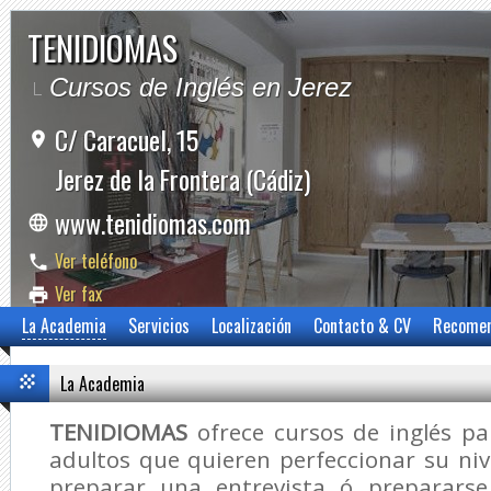
TENIDIOMAS
Cursos de Inglés en Jerez
C/ Caracuel, 15
Jerez de la Frontera (Cádiz)
www.tenidiomas.com
Ver teléfono
Ver fax
La Academia
Servicios
Localización
Contacto & CV
Recome
La Academia
TENIDIOMAS
ofrece cursos de inglés pa
adultos que quieren perfeccionar su niv
preparar una entrevista ó prepararse