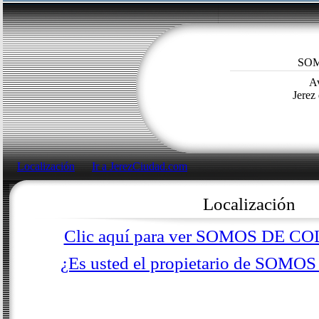
SOM
Av
Jerez
Localización
Ir a JerezCiudad.com