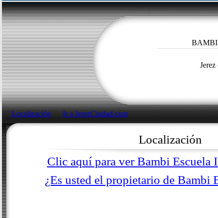
BAMBI
Jerez
Localización
Ir a JerezCiudad.com