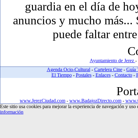
guardia en el día de ho
anuncios y mucho más... Si
puede faltar entre
C
Ayuntamiento de Jerez
-
Agenda Ocio-Cultural
-
Cartelera Cine
-
Guía 
El Tiempo
-
Postales
-
Enlaces
-
Contacto
-
Port
www.JerezCiudad.com
-
www.BadajozDirecto.com
-
www.C
Este sitio usa cookies para mejorar la experiencia de navegación y us
información