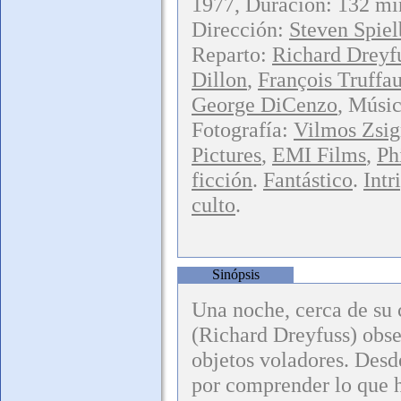
1977, Duración: 132 min
Dirección:
Steven Spiel
Reparto:
Richard Dreyf
Dillon
,
François Truffau
George DiCenzo
, Músi
Fotografía:
Vilmos Zsi
Pictures
,
EMI Films
,
Ph
ficción
.
Fantástico
.
Intr
culto
.
Sinópsis
Una noche, cerca de su 
(Richard Dreyfuss) obse
objetos voladores. Desd
por comprender lo que h