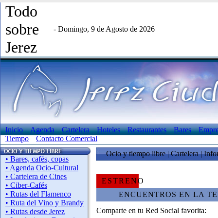
Todo
sobre
- Domingo, 9 de Agosto de 2026
Jerez
Inicio
Agenda
Cartelera
Hoteles
Restaurantes
Bares
Empre
Tiempo
Contacto Comercial
Ocio y tiempo libre | Cartelera | Inf
• Bares, cafés, copas
• Agenda Ocio-Cultural
• Cartelera de Cines
ESTRENO
• Ciber-Cafés
• Rutas del Flamenco
ENCUENTROS EN LA TE
• Ruta del Vino y Brandy
Comparte en tu Red Social favorita:
• Rutas desde Jerez