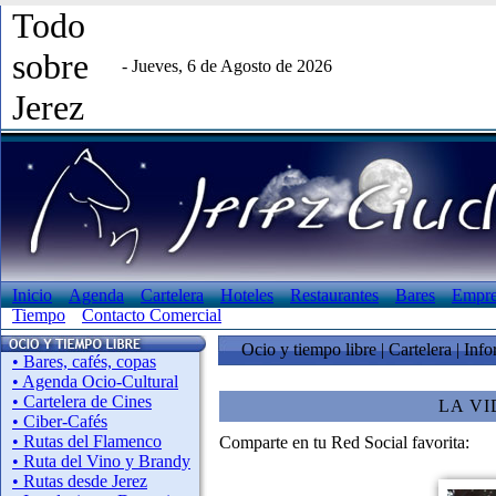
Todo
sobre
- Jueves, 6 de Agosto de 2026
Jerez
Inicio
Agenda
Cartelera
Hoteles
Restaurantes
Bares
Empre
Tiempo
Contacto Comercial
Ocio y tiempo libre | Cartelera | Inf
• Bares, cafés, copas
• Agenda Ocio-Cultural
• Cartelera de Cines
LA VI
• Ciber-Cafés
• Rutas del Flamenco
Comparte en tu Red Social favorita:
• Ruta del Vino y Brandy
• Rutas desde Jerez