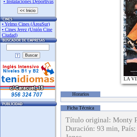
• Instalaciones Deportivas
<< Inicio
• Yelmo Cines (ÁreaSur)
• Cines Jerez (Unión Cine
Ciudad)
Buscar
LA VI
Horarios
Ficha Técnica
Título original: Monty 
Duración: 93 min, País
Jones
,