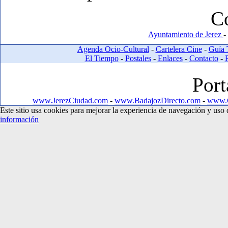
C
Ayuntamiento de Jerez
-
Agenda Ocio-Cultural
-
Cartelera Cine
-
Guía 
El Tiempo
-
Postales
-
Enlaces
-
Contacto
-
Port
www.JerezCiudad.com
-
www.BadajozDirecto.com
-
www.C
Este sitio usa cookies para mejorar la experiencia de navegación y us
información