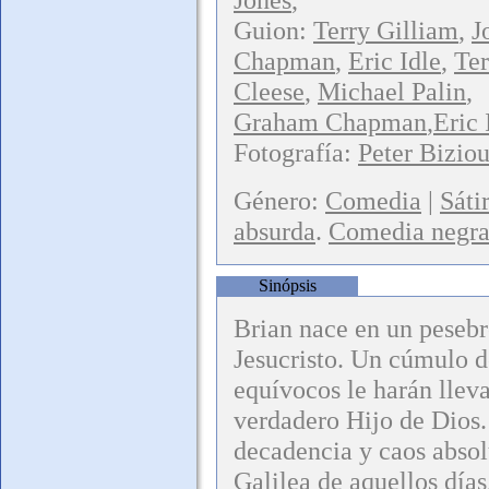
Guion:
Terry Gilliam
,
J
Chapman
,
Eric Idle
,
Ter
Cleese
,
Michael Palin
,
Graham Chapman
,
Eric 
Fotografía:
Peter Bizio
Género:
Comedia
|
Sáti
absurda
.
Comedia negr
Sinópsis
Brian nace en un peseb
Jesucristo. Un cúmulo d
equívocos le harán lleva
verdadero Hijo de Dios.
decadencia y caos absol
Galilea de aquellos días