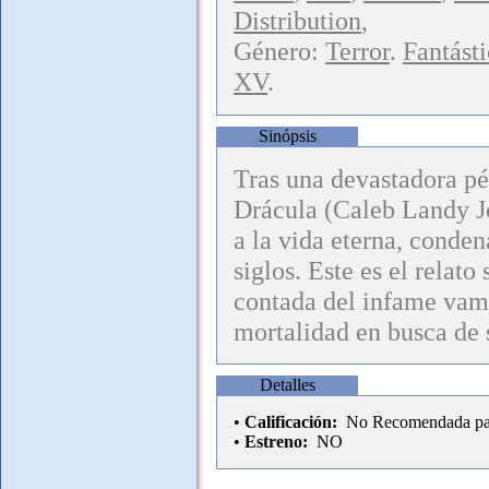
Distribution
,
Género:
Terror
.
Fantást
XV
.
Sinópsis
Tras una devastadora pér
Drácula (Caleb Landy Jo
a la vida eterna, conden
siglos. Este es el relato
contada del infame vamp
mortalidad en busca de 
Detalles
•
Calificación:
No Recomendada par
•
Estreno:
NO