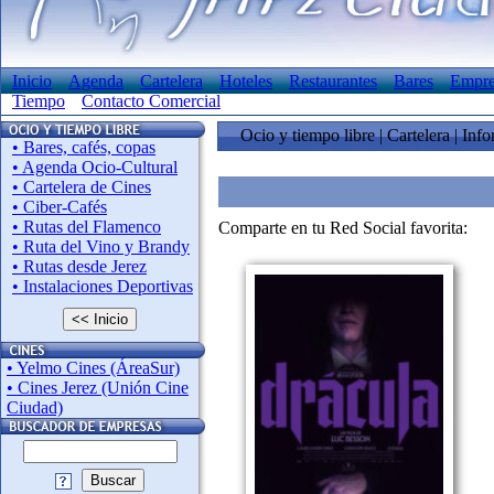
Inicio
Agenda
Cartelera
Hoteles
Restaurantes
Bares
Empre
Tiempo
Contacto Comercial
Ocio y tiempo libre | Cartelera | Inf
• Bares, cafés, copas
• Agenda Ocio-Cultural
• Cartelera de Cines
• Ciber-Cafés
• Rutas del Flamenco
Comparte en tu Red Social favorita:
• Ruta del Vino y Brandy
• Rutas desde Jerez
• Instalaciones Deportivas
<< Inicio
• Yelmo Cines (ÁreaSur)
• Cines Jerez (Unión Cine
Ciudad)
Buscar