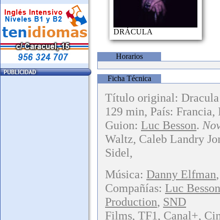
DRÁCULA
Horarios
Ficha Técnica
Título original: Dracul
129 min, País: Francia,
Guion:
Luc Besson
.
Nov
Waltz, Caleb Landry Jo
Sidel,
Música:
Danny Elfman
Compañías:
Luc Besson
Production
,
SND
Films
,
TF1
,
Canal+
,
Ci