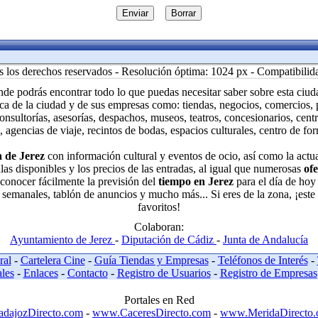
 los derechos reservados - Resolución óptima: 1024 px - Compatibilid
de podrás encontrar todo lo que puedas necesitar saber sobre esta ciud
ca de la ciudad y de sus empresas como: tiendas, negocios, comercios, pr
consultorías, asesorías, despachos, museos, teatros, concesionarios, centr
, agencias de viaje, recintos de bodas, espacios culturales, centro de fo
 de Jerez
con información cultural y eventos de ocio, así como la actu
ulas disponibles y los precios de las entradas, al igual que numerosas
ofe
onocer fácilmente la previsión del
tiempo en Jerez
para el día de hoy 
 semanales, tablón de anuncios y mucho más... Si eres de la zona, ¡este 
favoritos!
Colaboran:
Ayuntamiento de Jerez
-
Diputación de Cádiz
-
Junta de Andalucía
ral
-
Cartelera Cine
-
Guía Tiendas y Empresas
-
Teléfonos de Interés
-
ales
-
Enlaces
-
Contacto
-
Registro de Usuarios
-
Registro de Empresas
Portales en Red
dajozDirecto.com
-
www.CaceresDirecto.com
-
www.MeridaDirecto