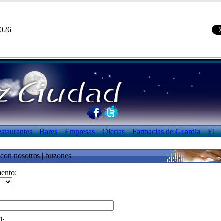
2026
staurantes
Bares
Empresas
Ofertas
Farmacias de Guardia
El
con nosotros | buzones
ento:
l: