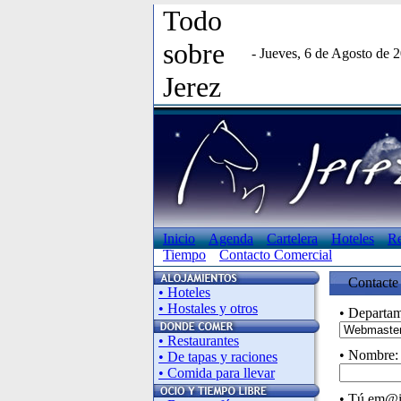
Todo
sobre
- Jueves, 6 de Agosto de 
Jerez
Inicio
Agenda
Cartelera
Hoteles
Re
Tiempo
Contacto Comercial
Contacte 
• Hoteles
• Hostales y otros
• Departam
• Restaurantes
• Nombre:
• De tapas y raciones
• Comida para llevar
• Tú em@i