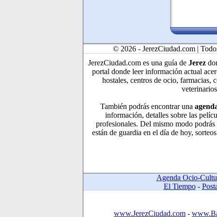
© 2026 - JerezCiudad.com | Todos
JerezCiudad.com es una guía de
Jerez
don
portal donde leer información actual acer
hostales, centros de ocio, farmacias, 
veterinarios
También podrás encontrar una
agenda
información, detalles sobre las pelíc
profesionales. Del mismo modo podrás c
están de guardia en el día de hoy, sorteos
Agenda Ocio-Cultu
El Tiempo
-
Post
www.JerezCiudad.com
-
www.Ba