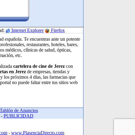
ad:
Internet Explorer
Firefox
ad española. Te encuentras ante un potente
ofesionales, restaurantes, hoteles, bares,
os médicos, clínicas de salud, ópticas,
rmación, etc.
alizada
cartelera de cine de Jerez
con
rtas en Jerez
de empresas, tiendas y
y los próximos 4 días, las farmacias que
portal no puede faltar entre tus sitios web
Tablón de Anuncios
-
PUBLICIDAD
.com
-
www.PlasenciaDirecto.com