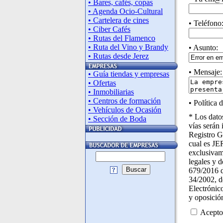
• Bares, cafés, copas
• Agenda Ocio-Cultural
• Cartelera de cines
• Teléfono
• Ciber Cafés
• Rutas del Flamenco
• Ruta del Vino y Brandy
• Asunto:
• Rutas desde Jerez
• Mensaje:
• Guía tiendas y empresas
• Ofertas
• Inmobiliarias
• Centros de formación
• Política 
• Vehículos de Ocasión
* Los datos
• Sección de Boda
vías serán 
Registro G
cual es JE
exclusivame
legales y 
Buscar
679/2016 d
34/2002, d
Electrónic
y oposició
Acepto 