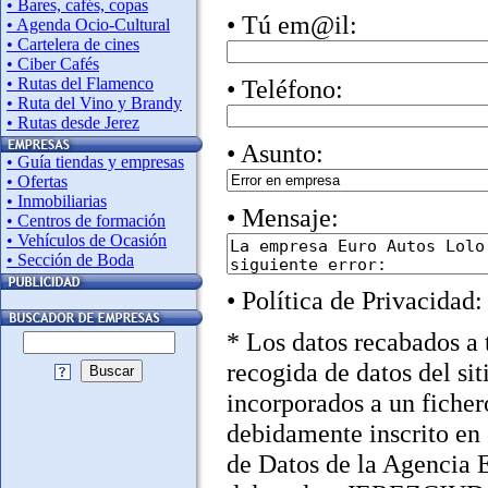
• Bares, cafés, copas
• Tú em@il:
• Agenda Ocio-Cultural
• Cartelera de cines
• Ciber Cafés
• Rutas del Flamenco
• Teléfono:
• Ruta del Vino y Brandy
• Rutas desde Jerez
• Asunto:
• Guía tiendas y empresas
• Ofertas
• Inmobiliarias
• Mensaje:
• Centros de formación
• Vehículos de Ocasión
• Sección de Boda
• Política de Privacidad:
* Los datos recabados a 
recogida de datos del sit
Buscar
incorporados a un ficher
debidamente inscrito en 
de Datos de la Agencia 