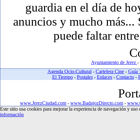
guardia en el día de ho
anuncios y mucho más... Si
puede faltar entre
C
Ayuntamiento de Jerez
-
Agenda Ocio-Cultural
-
Cartelera Cine
-
Guía 
El Tiempo
-
Postales
-
Enlaces
-
Contacto
-
Port
www.JerezCiudad.com
-
www.BadajozDirecto.com
-
www.C
Este sitio usa cookies para mejorar la experiencia de navegación y us
información