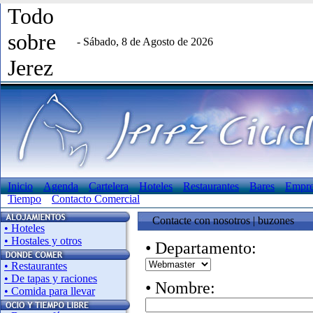
Todo
sobre
- Sábado, 8 de Agosto de 2026
Jerez
Inicio
Agenda
Cartelera
Hoteles
Restaurantes
Bares
Empre
Tiempo
Contacto Comercial
Contacte con nosotros | buzones
• Hoteles
• Hostales y otros
• Departamento:
• Restaurantes
• De tapas y raciones
• Nombre:
• Comida para llevar