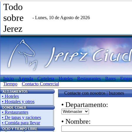
Todo
sobre
- Lunes, 10 de Agosto de 2026
Jerez
Inicio
Agenda
Cartelera
Hoteles
Restaurantes
Bares
Empre
Tiempo
Contacto Comercial
Contacte con nosotros | buzones
• Hoteles
• Hostales y otros
• Departamento:
• Restaurantes
• De tapas y raciones
• Nombre:
• Comida para llevar