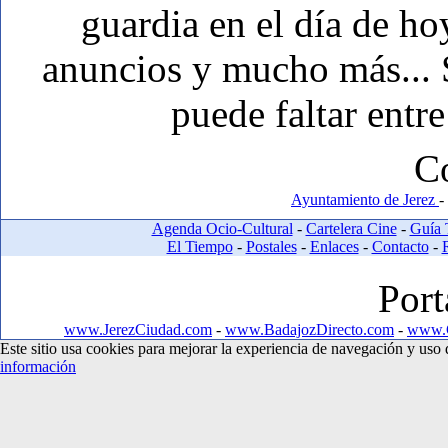
guardia en el día de ho
anuncios y mucho más... Si
puede faltar entre
C
Ayuntamiento de Jerez
-
Agenda Ocio-Cultural
-
Cartelera Cine
-
Guía 
El Tiempo
-
Postales
-
Enlaces
-
Contacto
-
Port
www.JerezCiudad.com
-
www.BadajozDirecto.com
-
www.C
Este sitio usa cookies para mejorar la experiencia de navegación y us
información