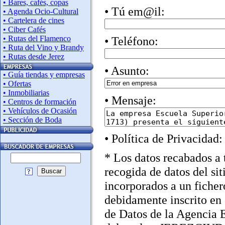
• Bares, cafés, copas
• Tú em@il:
• Agenda Ocio-Cultural
• Cartelera de cines
• Ciber Cafés
• Rutas del Flamenco
• Teléfono:
• Ruta del Vino y Brandy
• Rutas desde Jerez
• Asunto:
• Guía tiendas y empresas
• Ofertas
• Inmobiliarias
• Mensaje:
• Centros de formación
• Vehículos de Ocasión
• Sección de Boda
• Política de Privacidad:
* Los datos recabados a 
recogida de datos del sit
Buscar
incorporados a un ficher
debidamente inscrito en 
de Datos de la Agencia 