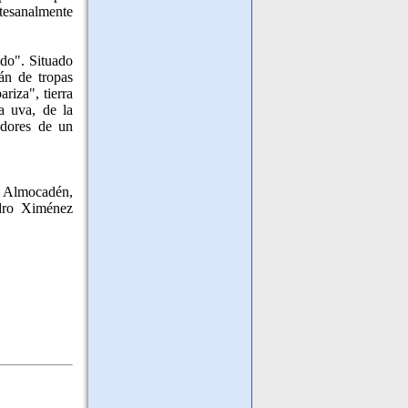
rtesanalmente
udo". Situado
án de tropas
riza", tierra
a uva, de la
edores de un
 Almocadén,
edro Ximénez