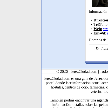
Informació
•
Direcció
•
Teléfono
•
Web:
ww
•
Em@il:
Horarios de 
- De Lune
© 2026 - JerezCiudad.com | Todos
JerezCiudad.com es una guía de
Jerez
don
portal donde leer información actual acer
hostales, centros de ocio, farmacias, 
veterinarios
También podrás encontrar una
agenda
información, detalles sobre las pelíc