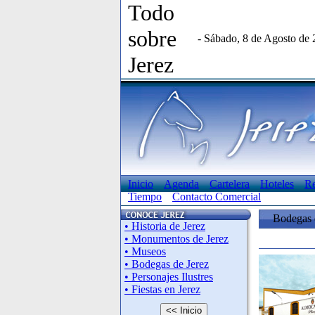
Todo
sobre
- Sábado, 8 de Agosto de
Jerez
Inicio
Agenda
Cartelera
Hoteles
Re
Tiempo
Contacto Comercial
Bodegas 
• Historia de Jerez
• Monumentos de Jerez
• Museos
• Bodegas de Jerez
• Personajes Ilustres
• Fiestas en Jerez
<< Inicio