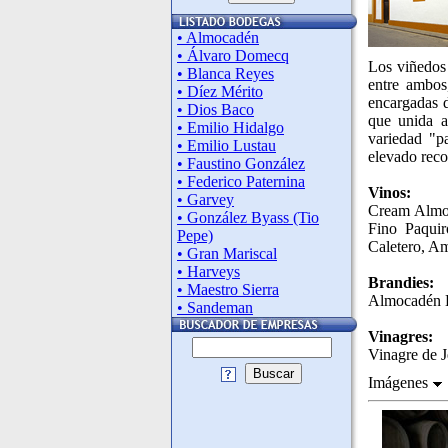
• Almocadén
• Álvaro Domecq
Los viñedos 
• Blanca Reyes
entre ambos
• Díez Mérito
encargadas d
• Dios Baco
que unida a
• Emilio Hidalgo
variedad "p
• Emilio Lustau
elevado rec
• Faustino González
• Federico Paternina
Vinos:
• Garvey
Cream Almo
• González Byass (Tio
Fino Paquir
Pepe)
Caletero, Am
• Gran Mariscal
• Harveys
Brandies:
• Maestro Sierra
Almocadén B
• Sandeman
Vinagres:
Vinagre de 
Buscar
Imágenes