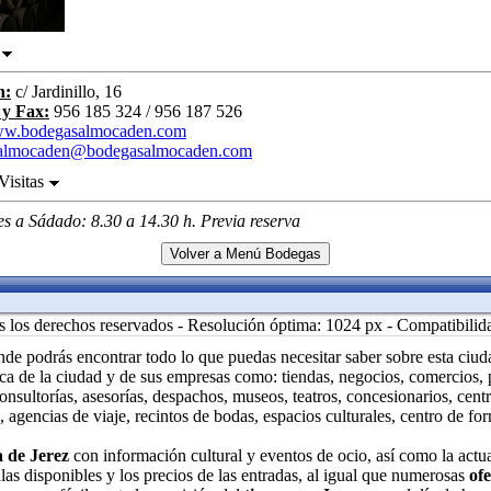
n
n:
c/ Jardinillo, 16
 y Fax:
956 185 324 / 956 187 526
w.bodegasalmocaden.com
almocaden@bodegasalmocaden.com
Visitas
s a Sádado: 8.30 a 14.30 h. Previa reserva
Volver a Menú Bodegas
 los derechos reservados - Resolución óptima: 1024 px - Compatibilid
de podrás encontrar todo lo que puedas necesitar saber sobre esta ciud
ca de la ciudad y de sus empresas como: tiendas, negocios, comercios, pr
consultorías, asesorías, despachos, museos, teatros, concesionarios, centr
, agencias de viaje, recintos de bodas, espacios culturales, centro de fo
 de Jerez
con información cultural y eventos de ocio, así como la actu
ulas disponibles y los precios de las entradas, al igual que numerosas
ofe