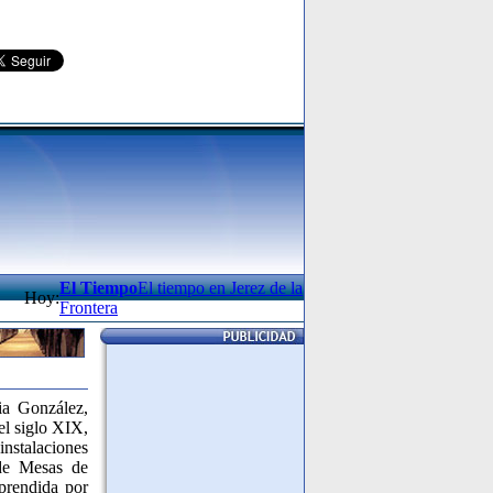
El Tiempo
El tiempo en Jerez de la
Hoy:
Frontera
ia González,
el siglo XIX,
instalaciones
 de Mesas de
mprendida por