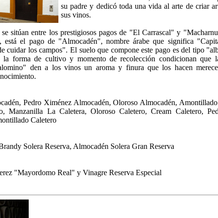
su padre y dedicó toda una vida al arte de criar a
sus vinos.
se sitúan entre los prestigiosos pagos de "El Carrascal" y "Macharn
, está el pago de "Almocadén", nombre árabe que significa "Capit
e cuidar los campos". El suelo que compone este pago es del tipo "alba
 la forma de cultivo y momento de recolección condicionan que l
alomino" den a los vinos un aroma y finura que los hacen merec
onocimiento.
cadén, Pedro Ximénez Almocadén, Oloroso Almocadén, Amontillado
o, Manzanilla La Caletera, Oloroso Caletero, Cream Caletero, P
ontillado Caletero
randy Solera Reserva, Almocadén Solera Gran Reserva
Jerez "Mayordomo Real" y Vinagre Reserva Especial